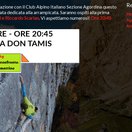
Re
razione con il Club Alpino Italiano Sezione Agordina questo
rata dedicata alla arrampicata. Saranno ospiti alla prima
Min
 Riccardo Scarian
. Vi aspettiamo numerosi!
Ore 20:45
Agg
As