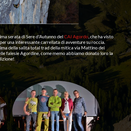
prima serata di Sere d'Autunno del
CAI Agordo
, che ha visto
per una interessante carrellata di avventure su roccia.
ima della salita total trad della mitica via Mattino dei
nelle falesie Agordine, come memo abbiamo donato loro la
dizione!